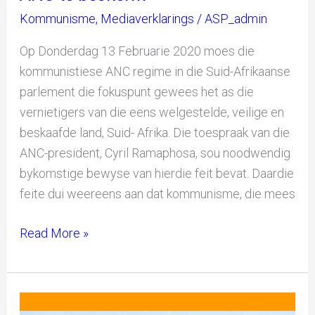
om
Kommunisme
,
Mediaverklarings
/
ASP_admin
hul
gemeenskaplike
Op Donderdag 13 Februarie 2020 moes die
kommunistiese
kommunistiese ANC regime in die Suid-Afrikaanse
agenda
parlement die fokuspunt gewees het as die
met
vernietigers van die eens welgestelde, veilige en
die
beskaafde land, Suid- Afrika. Die toespraak van die
ANC
ANC-president, Cyril Ramaphosa, sou noodwendig
te
bykomstige bewyse van hierdie feit bevat. Daardie
beskerm
feite dui weereens aan dat kommunisme, die mees
Read More »
SONA