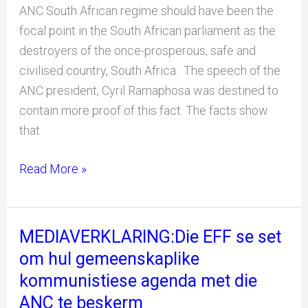
protect
ANC South African regime should have been the
their
focal point in the South African parliament as the
shared
destroyers of the once-prosperous, safe and
communist
civilised country, South Africa. The speech of the
agenda
ANC president, Cyril Ramaphosa was destined to
with
contain more proof of this fact. The facts show
the
that
ANC.
Read More »
MEDIAVERKLARING:Die EFF se set
MEDIAVERKLARING:Die
EFF
om hul gemeenskaplike
se
kommunistiese agenda met die
set
ANC te beskerm