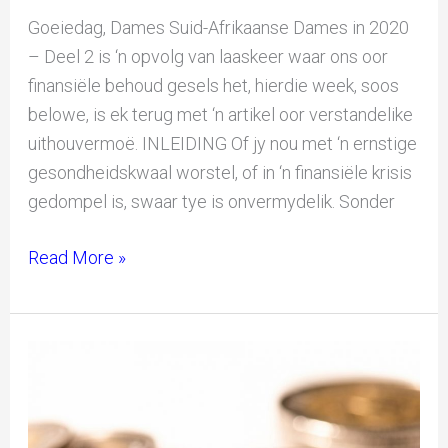
Goeiedag, Dames Suid-Afrikaanse Dames in 2020
– Deel 2 is ‘n opvolg van laaskeer waar ons oor
finansiële behoud gesels het, hierdie week, soos
belowe, is ek terug met ‘n artikel oor verstandelike
uithouvermoë. INLEIDING Of jy nou met ‘n ernstige
gesondheidskwaal worstel, of in ‘n finansiële krisis
gedompel is, swaar tye is onvermydelik. Sonder
Read More »
Die
Rol
van
Suid-