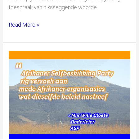
toespraak van niksseggende woorde.
Read More »
Afrikaner
Selfbeskikking
Party
rig
versoek
aan
mede
Afrikaner
organisasies
wat