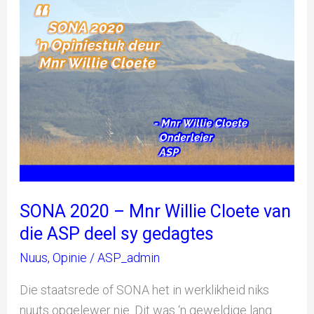
2020
–
Mnr
Willie
Cloete
van
die
ASP
deel
sy
SONA 2020 – Mnr Willie Cloete van
gedagtes
die ASP deel sy gedagtes
Nuus
,
Opinie
/
ASP_admin
Die staatsrede of SONA het in werklikheid niks
nuuts opgelewer nie. Dit was ‘n geweldige lang