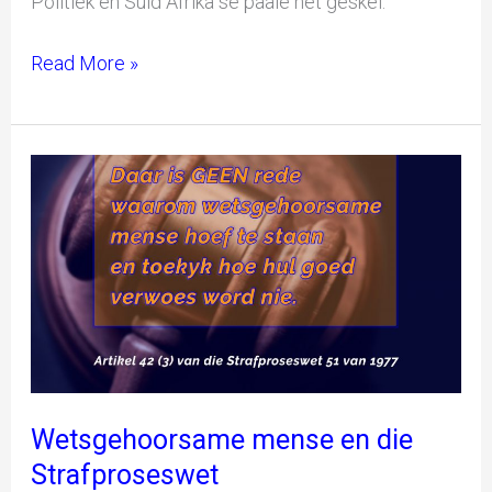
Politiek en Suid Afrika se paaie het geskei.
Read More »
Wetsgehoorsame
mense
en
die
Strafproseswet
Wetsgehoorsame mense en die
Strafproseswet