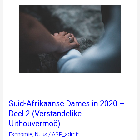
Afrikaanse
Dames
in
2020
–
Deel
2
(Verstandelike
Uithouvermoë)
Suid-Afrikaanse Dames in 2020 –
Deel 2 (Verstandelike
Uithouvermoë)
Ekonomie
,
Nuus
/
ASP_admin