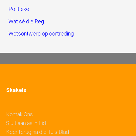
Politieke
Wat sê die Reg
Wetsontwerp op oortreding
Skakels
Kontak Ons
Sluit aan as 'n Lid
Keer terug na die Tuis Blad