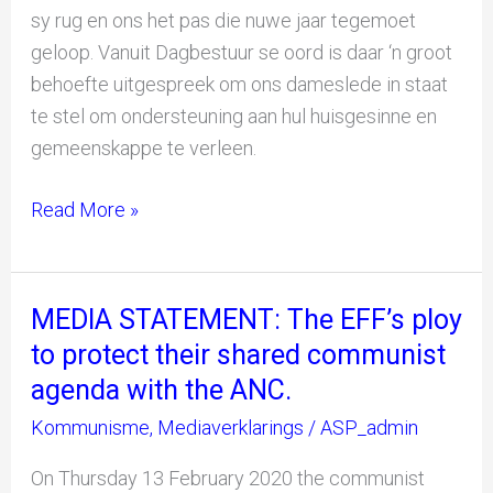
sy rug en ons het pas die nuwe jaar tegemoet
geloop. Vanuit Dagbestuur se oord is daar ‘n groot
behoefte uitgespreek om ons dameslede in staat
te stel om ondersteuning aan hul huisgesinne en
gemeenskappe te verleen.
Read More »
MEDIA STATEMENT: The EFF’s ploy
MEDIA
STATEMENT:
to protect their shared communist
The
agenda with the ANC.
EFF’s
Kommunisme
,
Mediaverklarings
/
ASP_admin
ploy
to
On Thursday 13 February 2020 the communist