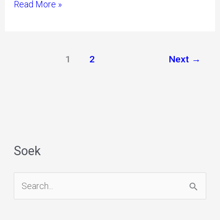
Read More »
1
2
Next
→
Soek
S
e