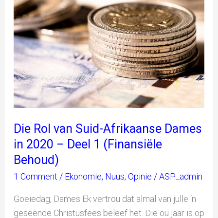
Afrikaanse
Dames
in
2020
–
Deel
1
(Finansiële
Behoud)
Die Rol van Suid-Afrikaanse Dames
in 2020 – Deel 1 (Finansiële
Behoud)
1 Comment
/
Ekonomie
,
Nuus
,
Opinie
/
ASP_admin
Goeiedag, Dames Ek vertrou dat almal van julle ‘n
geseënde Christusfees beleef het. Die ou jaar is op