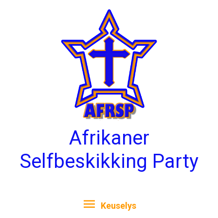
Skip
Keuselys
to
content
Afrikaner
Selfbeskikking Party
Keuselys