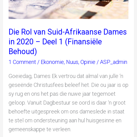
Deel
1
(Finansiële
Behoud)
Die Rol van Suid-Afrikaanse Dames
in 2020 – Deel 1 (Finansiële
Behoud)
1 Comment
/
Ekonomie
,
Nuus
,
Opinie
/
ASP_admin
Goeiedag, Dames Ek vertrou dat almal van julle ‘n
geseënde Christusfees beleef het. Die ou jaar is op
sy rug en ons het pas die nuwe jaar tegemoet
geloop. Vanuit Dagbestuur se oord is daar ‘n groot
behoefte uitgespreek om ons dameslede in staat
te stel om ondersteuning aan hul huisgesinne en
gemeenskappe te verleen.