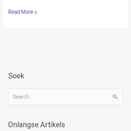
Read More »
Soek
S
e
a
Onlangse Artikels
r