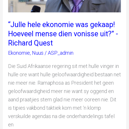
mense
dien
vonisse
“Julle hele ekonomie was gekaap!
uit?”
Hoeveel mense dien vonisse uit?” -
-
Richard Quest
Richard
Ekonomie
,
Nuus
/
ASP_admin
Quest
Die Suid Afrikaanse regering sit met hulle vinger in
hulle ore want hulle geloofwaardigheid bestaan net
nie meer nie. Ramaphosa as President het geen
geloofwaardigheid meer nie want sy oggend en
aand praatjies stem glad nie meer ooreen nie. Dit
is tipies vakbond taktiek kom met ‘n klomp
verskuilde agendas na die onderhandelings tafel
en