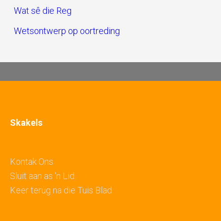
Wat sê die Reg
Wetsontwerp op oortreding
Skakels
Kontak Ons
Sluit aan as 'n Lid
Keer terug na die Tuis Blad