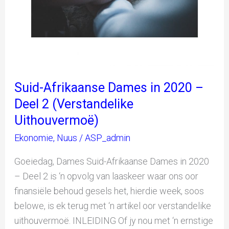
2
(Verstandelike
Uithouvermoë)
Suid-Afrikaanse Dames in 2020 –
Deel 2 (Verstandelike
Uithouvermoë)
Ekonomie
,
Nuus
/
ASP_admin
Goeiedag, Dames Suid-Afrikaanse Dames in 2020
– Deel 2 is ‘n opvolg van laaskeer waar ons oor
finansiële behoud gesels het, hierdie week, soos
belowe, is ek terug met ‘n artikel oor verstandelike
uithouvermoë. INLEIDING Of jy nou met ‘n ernstige