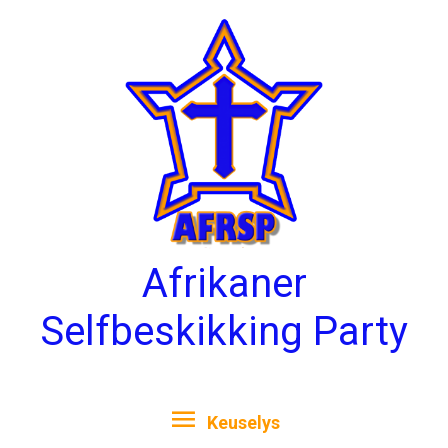
Skip
Keuselys
to
content
Afrikaner
Selfbeskikking Party
Keuselys