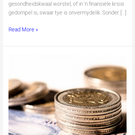
gesondheidskwaal worstel, of in ‘n finansiële krisis
gedompel is, swaar tye is onvermydelik. Sonder […]
Read More »
Die
Rol
van
Suid-
Afrikaanse
Dames
in
2020
–