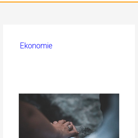
Ekonomie
Suid-
Afrikaanse
Dames
in
2020
–
Deel