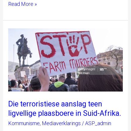
Read More »
Die
terroristiese
aanslag
teen
ligvellige
plaasboere
in
Suid-
Afrika.
Die terroristiese aanslag teen
ligvellige plaasboere in Suid-Afrika.
Kommunisme
,
Mediaverklarings
/
ASP_admin