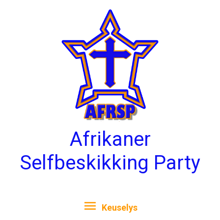
Skip
Keuselys
to
content
Afrikaner
Selfbeskikking Party
Keuselys