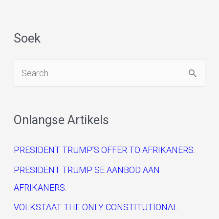
Soek
S
e
a
Onlangse Artikels
r
c
PRESIDENT TRUMP’S OFFER TO AFRIKANERS.
h
PRESIDENT TRUMP SE AANBOD AAN
f
AFRIKANERS.
o
VOLKSTAAT THE ONLY CONSTITUTIONAL
r