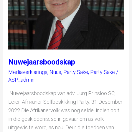
Nuwejaarsboodskap
Mediaverklarings
,
Nuus
,
Party Sake
,
Party Sake
/
ASP_admin
Nuwejaarsboodskap van adv. Jurg Prinsloo SC,
Leier, Afrikaner Selfbeskikking Party. 31 Desember
2022 Die Afrikanervolk was nog selde, indien ooit
in die geskiedenis, so in gevaar om as volk
uitgewis te word, as nou. Deur die toedoen van