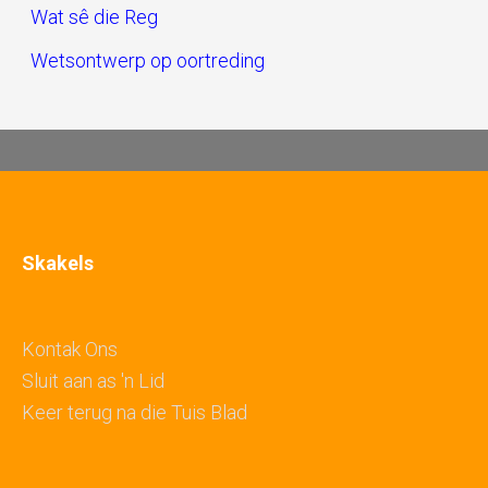
Wat sê die Reg
Wetsontwerp op oortreding
Skakels
Kontak Ons
Sluit aan as 'n Lid
Keer terug na die Tuis Blad