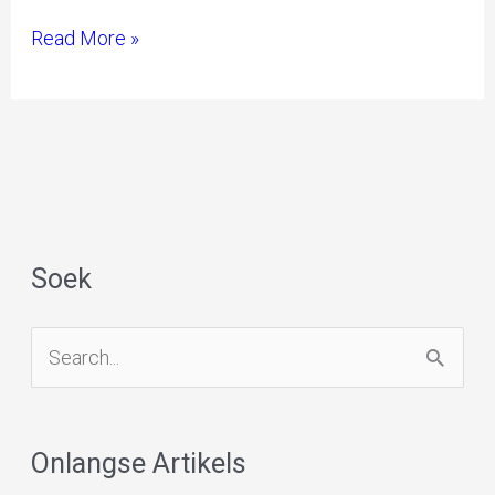
die
Read More »
Afrikaner
Selfbeskikking
Party
(AFRSP).
Soek
S
e
a
Onlangse Artikels
r