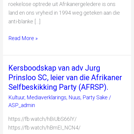
roekelose optrede uit Afrikanergeledere is ons
land en ons vryheid in 1994 weg geteken aan die
anti-blanke […]
Read More »
Kersboodskap van adv Jurg
Kersboodskap
van
Prinsloo SC, leier van die Afrikaner
adv
Selfbeskikking Party (AFRSP).
Jurg
Kultuur
,
Mediaverklarings
,
Nuus
,
Party Sake
/
Prinsloo
ASP_admin
SC,
https://fb.watch/hBiUbS66lY/
leier
https://fb.watch/hBmEI_NCN4/
van