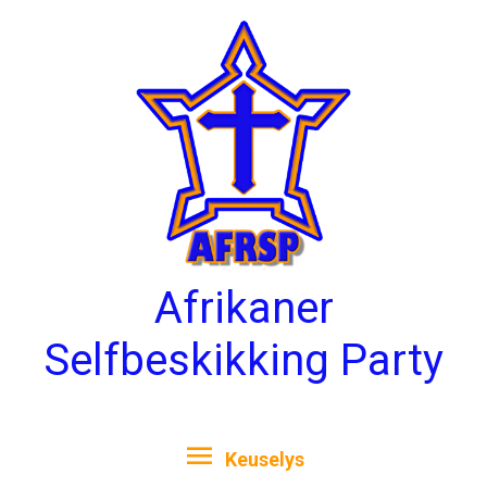
Skip
Keuselys
to
content
Afrikaner
Selfbeskikking Party
Keuselys