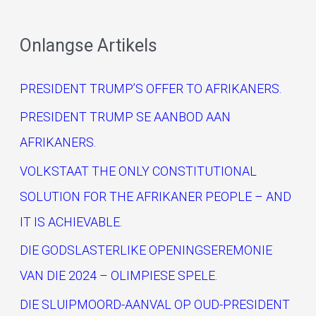
e
a
Onlangse Artikels
r
c
PRESIDENT TRUMP’S OFFER TO AFRIKANERS.
h
PRESIDENT TRUMP SE AANBOD AAN
f
AFRIKANERS.
o
VOLKSTAAT THE ONLY CONSTITUTIONAL
r
SOLUTION FOR THE AFRIKANER PEOPLE – AND
:
IT IS ACHIEVABLE.
DIE GODSLASTERLIKE OPENINGSEREMONIE
VAN DIE 2024 – OLIMPIESE SPELE.
DIE SLUIPMOORD-AANVAL OP OUD-PRESIDENT