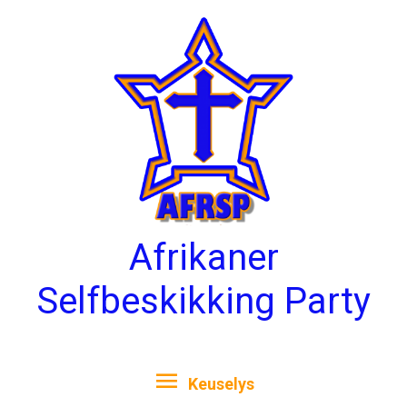
Skip
Keuselys
to
content
Afrikaner
Selfbeskikking Party
Keuselys