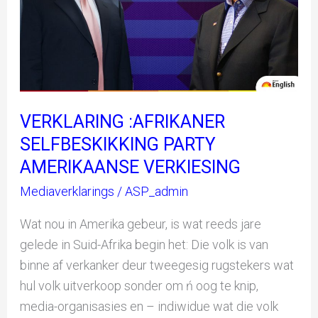
VERKLARING :AFRIKANER
SELFBESKIKKING PARTY
AMERIKAANSE VERKIESING
Mediaverklarings
/
ASP_admin
Wat nou in Amerika gebeur, is wat reeds jare
gelede in Suid-Afrika begin het: Die volk is van
binne af verkanker deur tweegesig rugstekers wat
hul volk uitverkoop sonder om ń oog te knip,
media-organisasies en – indiwidue wat die volk