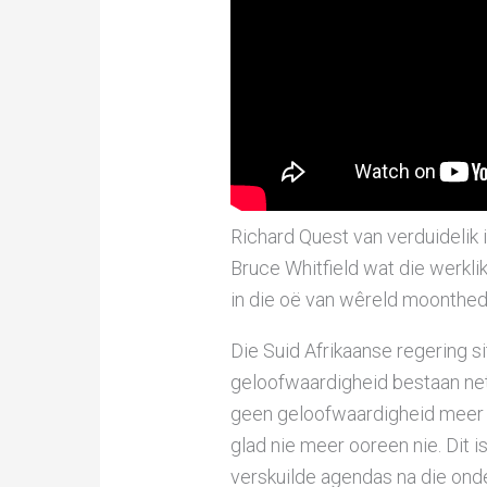
Richard Quest van verduidelik
Bruce Whitfield wat die werkli
in die oë van wêreld moonthede 
Die Suid Afrikaanse regering sit
geloofwaardigheid bestaan net
geen geloofwaardigheid meer 
glad nie meer ooreen nie. Dit i
verskuilde agendas na die onde