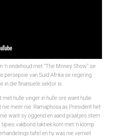
 in ‘n ondehoud met “The Money Show” se
ke persepsie van Suid Afrika se regering
in die finansiële sektor is.
 met hulle vinger in hulle ore want hulle
 nie meer nie. Ramaphosa as President het
nie want sy oggend en aand praatjies stem
s tipies vakbond taktiek kom met ‘n klomp
rhandelings tafel en hy was nie verniet