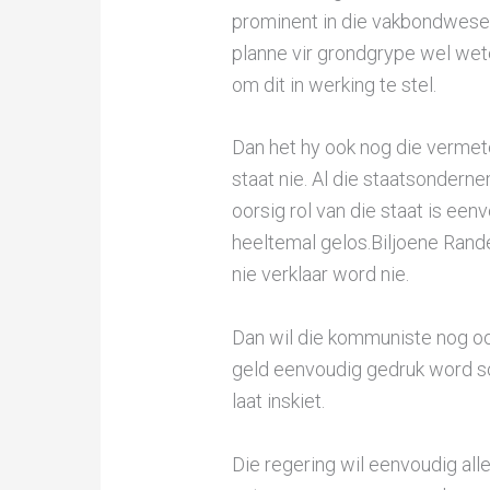
prominent in die vakbondwese 
planne vir grondgrype wel wet
om dit in werking te stel.
Dan het hy ook nog die vermete
staat nie. Al die staatsondern
oorsig rol van die staat is ee
heeltemal gelos.Biljoene Rand
nie verklaar word nie.
Dan wil die kommuniste nog o
geld eenvoudig gedruk word so
laat inskiet.
Die regering wil eenvoudig al