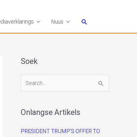
Search
diaverklarings
Nuus
Soek
S
e
a
Onlangse Artikels
r
c
PRESIDENT TRUMP’S OFFER TO