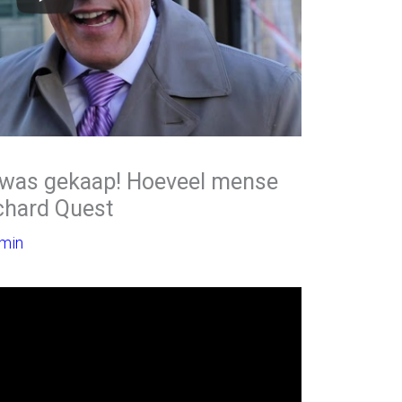
e was gekaap! Hoeveel mense
ichard Quest
min