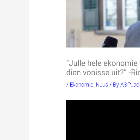
“Julle hele ekonomi
dien vonisse uit?” -R
/
Ekonomie
,
Nuus
/ By
ASP_ad