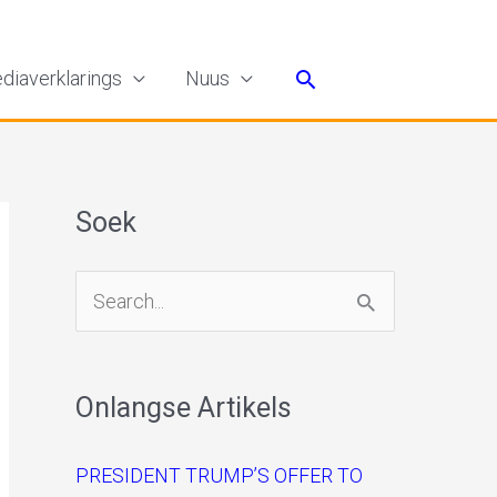
Search
diaverklarings
Nuus
Soek
S
e
a
Onlangse Artikels
r
c
PRESIDENT TRUMP’S OFFER TO