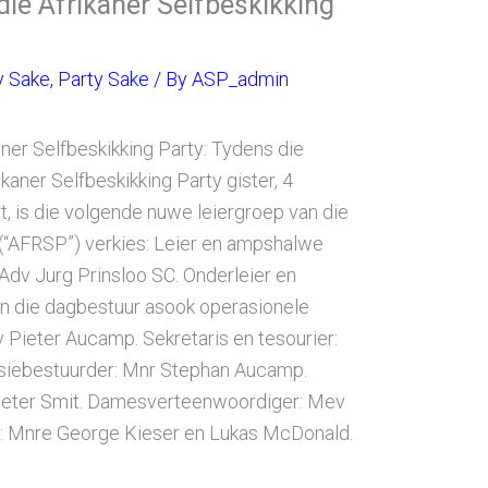
die Afrikaner Selfbeskikking
y Sake
,
Party Sake
/ By
ASP_admin
ner Selfbeskikking Party: Tydens die
kaner Selfbeskikking Party gister, 4
 is die volgende nuwe leiergroep van die
 (“AFRSP”) verkies: Leier en ampshalwe
 Adv Jurg Prinsloo SC. Onderleier en
n die dagbestuur asook operasionele
 Pieter Aucamp. Sekretaris en tesourier:
iebestuurder: Mnr Stephan Aucamp.
ieter Smit. Damesverteenwoordiger: Mev
e: Mnre George Kieser en Lukas McDonald.